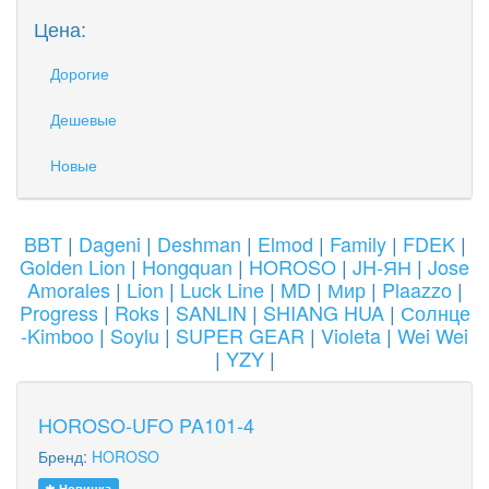
Цена:
Дорогие
Дешевые
Новые
BBT
|
Dageni
|
Deshman
|
Elmod
|
Family
|
FDEK
|
Golden Lion
|
Hongquan
|
HOROSO
|
JH-ЯН
|
Jose
Amorales
|
Lion
|
Luck Line
|
MD
|
Мир
|
Plaazzo
|
Progress
|
Roks
|
SANLIN
|
SHIANG HUA
|
Солнце
-Kimboo
|
Soylu
|
SUPER GEAR
|
Violeta
|
Wei Wei
|
YZY
|
HOROSO-UFO PA101-4
Бренд:
HOROSO
Новинка