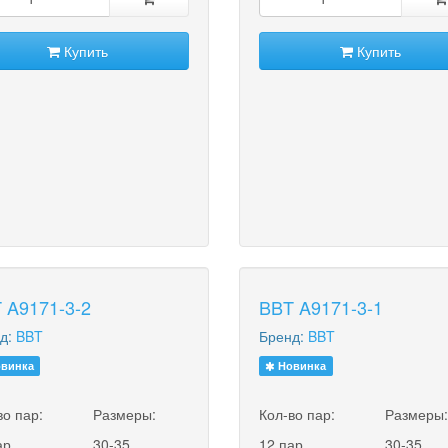
Купить
Купить
 A9171-3-2
BBT A9171-3-1
д:
BBT
Бренд:
BBT
винка
Новинка
во пар:
Размеры:
Кол-во пар:
Размеры
ар
30-35
12 пар
30-35