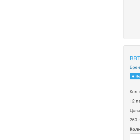
BBT
Брен
Но
Кол-
12 п
Цена
260 
Коли