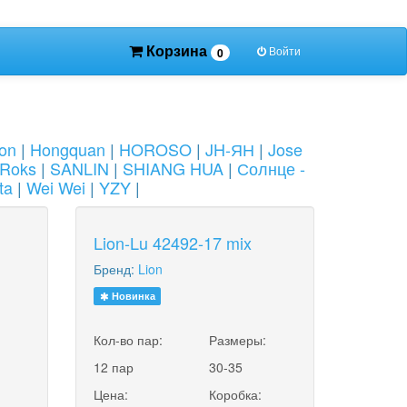
Корзина
Войти
0
ion
|
Hongquan
|
HOROSO
|
JH-ЯН
|
Jose
Roks
|
SANLIN
|
SHIANG HUA
|
Солнце -
ta
|
Wei Wei
|
YZY
|
Lion-Lu 42492-17 mix
Бренд:
Lion
Новинка
:
Кол-во пар:
Размеры:
12 пар
30-35
Цена:
Коробка: