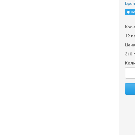
Брен
Но
Кол-
12 п
Цена
310 
Коли