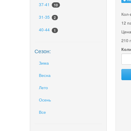
37-41
10
Кол-
31-35
2
12 п
40-44
1
Цена
210 
Коли
Сезон:
Зима
Весна
Лето
Осень
Все