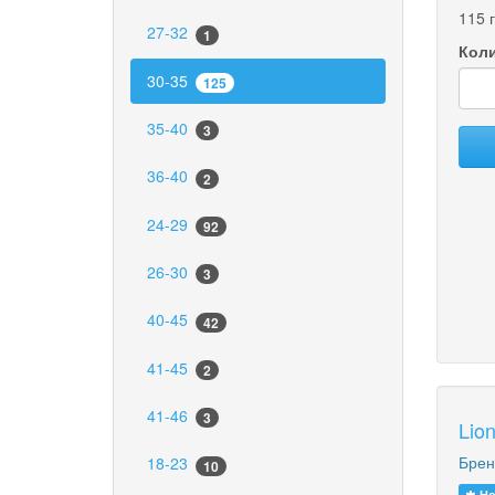
115 
27-32
1
Коли
30-35
125
35-40
3
36-40
2
24-29
92
26-30
3
40-45
42
41-45
2
41-46
3
Lio
Брен
18-23
10
Но