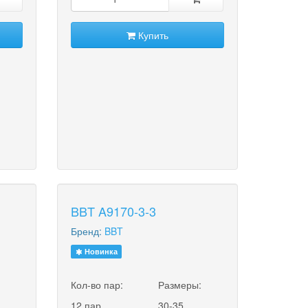
Купить
BBT A9170-3-3
Бренд:
BBT
Новинка
:
Кол-во пар:
Размеры:
12 пар
30-35