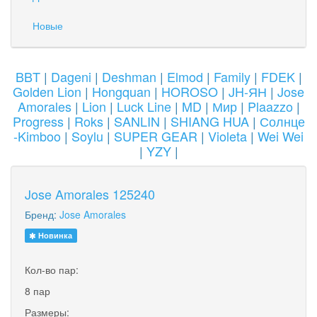
Новые
BBT
|
Dageni
|
Deshman
|
Elmod
|
Family
|
FDEK
|
Golden Lion
|
Hongquan
|
HOROSO
|
JH-ЯН
|
Jose
Amorales
|
Lion
|
Luck Line
|
MD
|
Мир
|
Plaazzo
|
Progress
|
Roks
|
SANLIN
|
SHIANG HUA
|
Солнце
-Kimboo
|
Soylu
|
SUPER GEAR
|
Violeta
|
Wei Wei
|
YZY
|
Jose Amorales 125240
Бренд:
Jose Amorales
Новинка
Кол-во пар:
8 пар
Размеры: