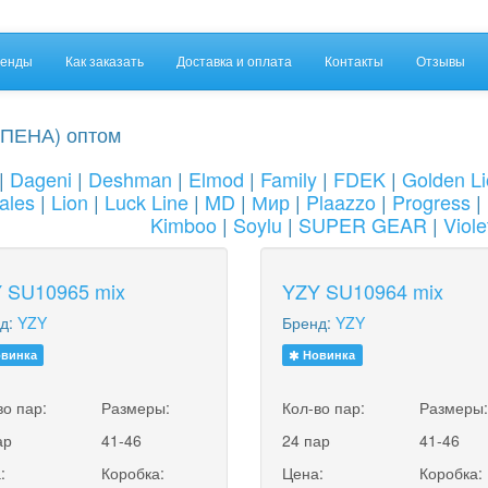
енды
Как заказать
Доставка и оплата
Контакты
Отзывы
ПЕНА) оптом
|
Dageni
|
Deshman
|
Elmod
|
Family
|
FDEK
|
Golden L
ales
|
Lion
|
Luck Line
|
MD
|
Мир
|
Plaazzo
|
Progress
|
Kimboo
|
Soylu
|
SUPER GEAR
|
Viole
 SU10965 mix
YZY SU10964 mix
д:
YZY
Бренд:
YZY
винка
Новинка
во пар:
Размеры:
Кол-во пар:
Размеры
ар
41-46
24 пар
41-46
:
Коробка:
Цена:
Коробка: