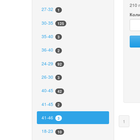
210 
27-32
1
Коли
30-35
125
35-40
3
36-40
2
24-29
92
26-30
3
40-45
42
41-45
2
41-46
3
(curren
1
18-23
10