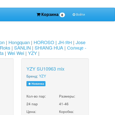
Корзина
Войти
0
ion
|
Hongquan
|
HOROSO
|
JH-ЯН
|
Jose
Roks
|
SANLIN
|
SHIANG HUA
|
Солнце -
ta
|
Wei Wei
|
YZY
|
YZY SU10963 mix
Бренд:
YZY
Новинка
:
Кол-во пар:
Размеры:
24 пар
41-46
Цена:
Коробка: