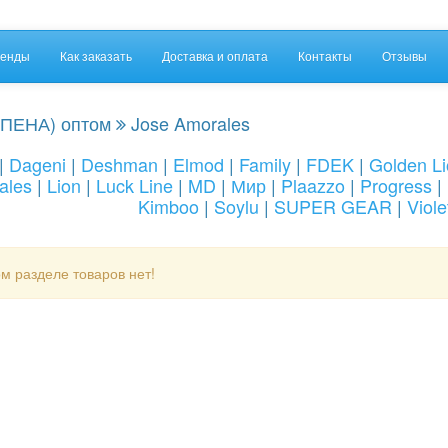
енды
Как заказать
Доставка и оплата
Контакты
Отзывы
ПЕНА) оптом
Jose Amorales
|
Dageni
|
Deshman
|
Elmod
|
Family
|
FDEK
|
Golden L
ales
|
Lion
|
Luck Line
|
MD
|
Мир
|
Plaazzo
|
Progress
|
Kimboo
|
Soylu
|
SUPER GEAR
|
Viole
м разделе товаров нет!
t)