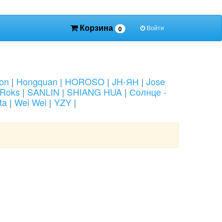
Корзина
Войти
0
ion
|
Hongquan
|
HOROSO
|
JH-ЯН
|
Jose
Roks
|
SANLIN
|
SHIANG HUA
|
Солнце -
ta
|
Wei Wei
|
YZY
|