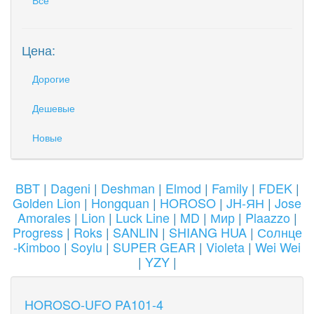
Все
Цена:
Дорогие
Дешевые
Новые
BBT
|
Dageni
|
Deshman
|
Elmod
|
Family
|
FDEK
|
Golden Lion
|
Hongquan
|
HOROSO
|
JH-ЯН
|
Jose
Amorales
|
Lion
|
Luck Line
|
MD
|
Мир
|
Plaazzo
|
Progress
|
Roks
|
SANLIN
|
SHIANG HUA
|
Солнце
-Kimboo
|
Soylu
|
SUPER GEAR
|
Violeta
|
Wei Wei
|
YZY
|
HOROSO-UFO PA101-4