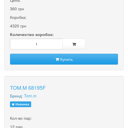
Цена:
360 грн
Коробка:
4320 грн
Количество коробок:
Купить
TOM.M 68195F
Бренд:
Tom.m
Новинка
Кол-во пар:
12 пар