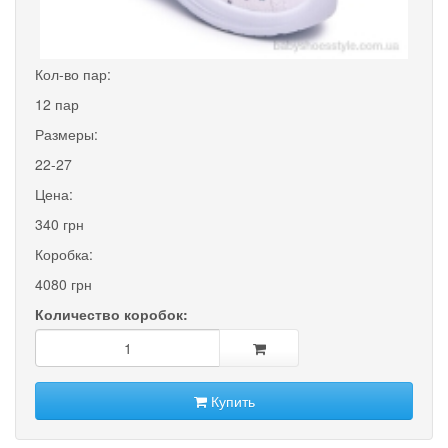
Кол-во пар:
12 пар
Размеры:
22-27
Цена:
340 грн
Коробка:
4080 грн
Количество коробок:
Купить