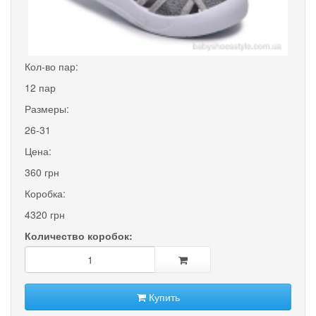
Кол-во пар:
12 пар
Размеры:
26-31
Цена:
360 грн
Коробка:
4320 грн
Количество коробок:
Купить