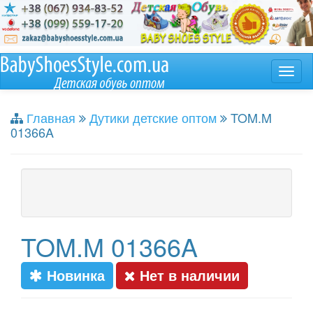
Главная
Дутики детские оптом
TOM.M
01366A
TOM.M 01366A
Новинка
Нет в наличии