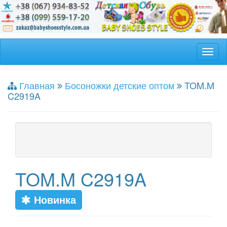
Главная
Босоножки детские оптом
TOM.M
C2919A
TOM.M C2919A
Новинка