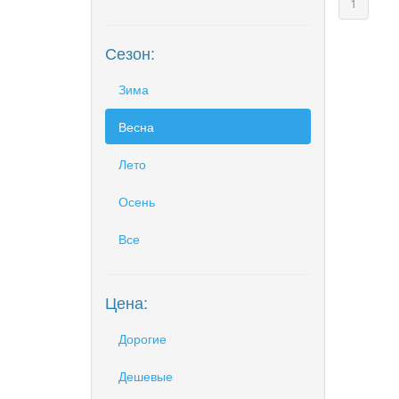
(curren
1
Сезон:
Зима
Весна
Лето
Осень
Все
Цена:
Дорогие
Дешевые