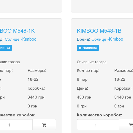
BOO M548-1K
KIMBOO M548-1B
д:
Солнце -Kimboo
Бренд:
Солнце -Kimboo
винка
Новинка
ние товара
Описание товара
во пар:
Размеры:
Кол-во пар:
Размеры
р
18-22
8 пар
18-22
:
Коробка:
Цена:
Коробка:
грн
3440 грн
430 грн
3440 грн
0
грн
0
грн
0
грн
чество коробок:
Количество коробок: