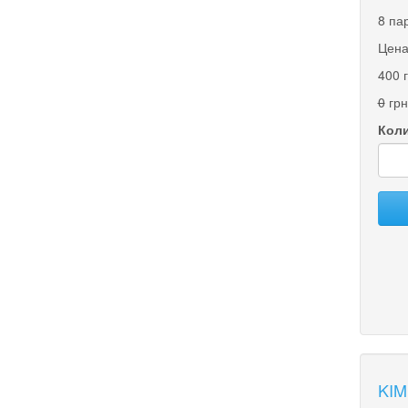
8 па
Цена
400 
0
грн
Коли
KIM