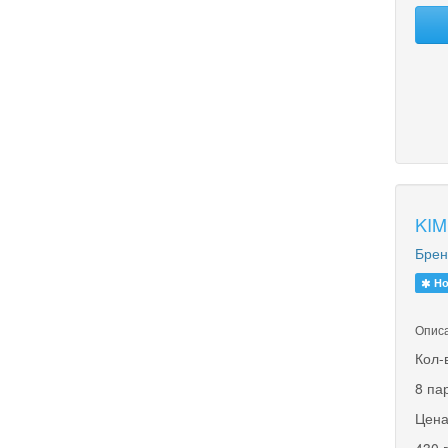
KIM
Брен
Но
Описа
Кол-
8 па
Цена