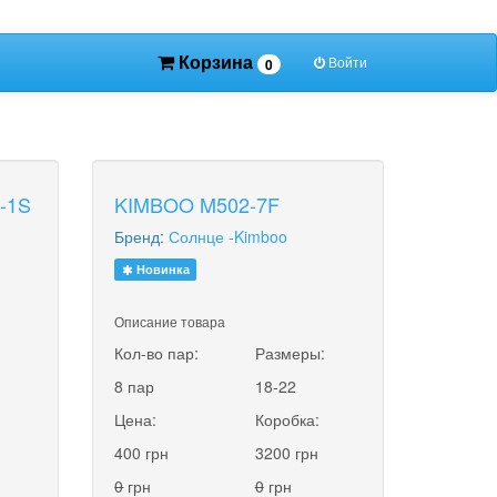
Корзина
Войти
0
2-1S
KIMBOO M502-7F
Бренд:
Солнце -Kimboo
Новинка
Описание товара
:
Кол-во пар:
Размеры:
8 пар
18-22
Цена:
Коробка:
400 грн
3200 грн
0
грн
0
грн