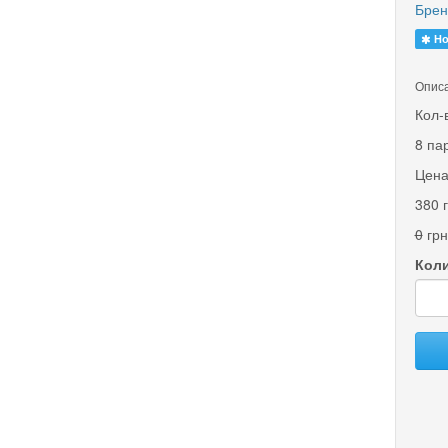
Брен
Но
Описа
Кол-
8 па
Цена
380 
0
грн
Коли