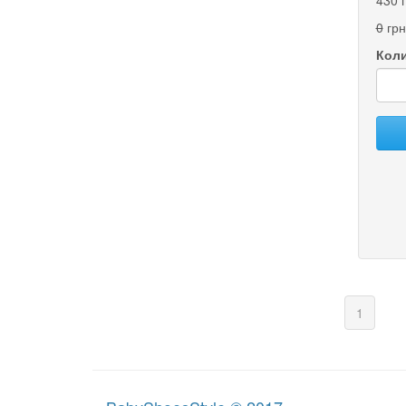
430 
0
грн
Коли
(curren
1