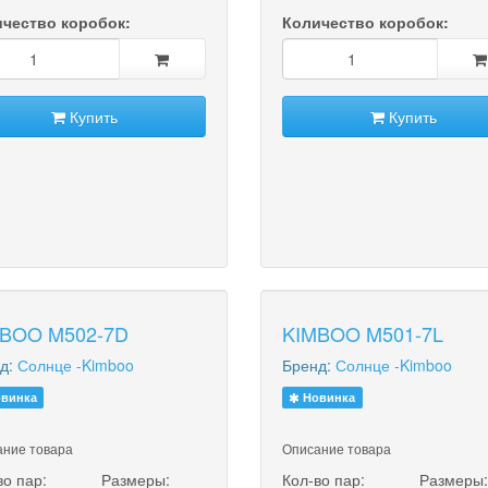
чество коробок:
Количество коробок:
Купить
Купить
BOO M502-7D
KIMBOO M501-7L
д:
Солнце -Kimboo
Бренд:
Солнце -Kimboo
винка
Новинка
ние товара
Описание товара
во пар:
Размеры:
Кол-во пар:
Размеры