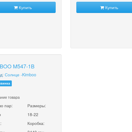
Купить
Купить
BOO M547-1B
д:
Солнце -Kimboo
винка
ние товара
во пар:
Размеры:
р
18-22
:
Коробка: