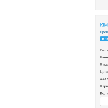
KIM
Брен
Но
Описа
Кол-
8 па
Цена
430 
0
грн
Коли