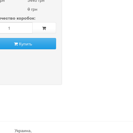
грн
3440 грн
0
грн
чество коробок:
Купить
t)
Украина,