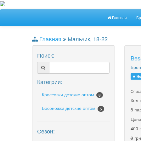
Главная
Бр
Главная
Мальчик, 18-22
Поиск:
Bes
Брен
Но
Категрии:
Описа
Кроссовки детские оптом
8
Кол-
Босоножки детские оптом
5
8 па
Цена
400 
Сезон:
0
грн