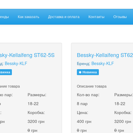
енды
Как заказать
Доставка и оплата
Контакты
Отзывы
sky-Kellaifeng ST62-5S
Bessky-Kellaifeng ST6
д:
Bessky-KLF
Бренд:
Bessky-KLF
винка
Новинка
ние товара
Описание товара
во пар:
Размеры:
Кол-во пар:
Размеры
р
18-22
8 пар
18-22
:
Коробка:
Цена:
Коробка:
грн
3200 грн
400 грн
3200 грн
0
грн
0
грн
0
грн