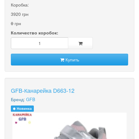
Коробка:
3920 грн
0
грн
Количество коробок:
Купить
GFB-Канарейка D663-12
Бренд:
GFB
Новинка