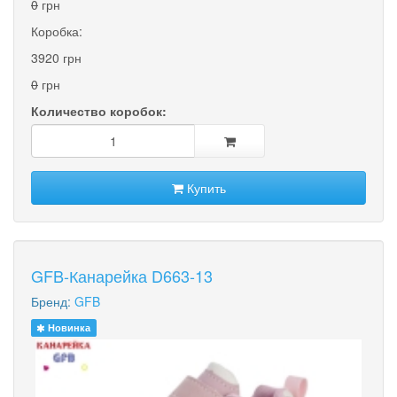
0
грн
Коробка:
3920 грн
0
грн
Количество коробок:
Купить
GFB-Канарейка D663-13
Бренд:
GFB
Новинка