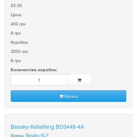
23-30
Цена:
400 грн
0
грн
Коробка:
3200 грн
0
грн
Количество коробок:
Купить
Bessky-Kellaifeng BD3448-4A
Бренд:
Bessky-KLF