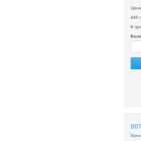
Цена
440 
0
грн
Коли
BBT
Брен