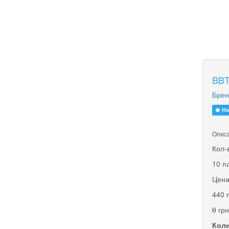
BBT
Брен
Но
Описа
Кол-
10 п
Цена
440 
0
грн
Коли