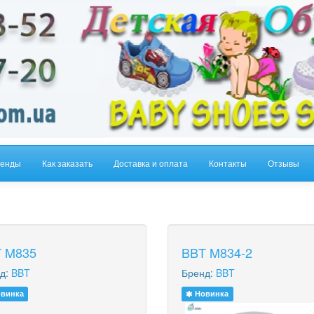
енды
Как заказать
Доставка и оплата
Контакты
Отзывы
 M835
BBT M834-2
д:
BBT
Бренд:
BBT
винка
Новинка