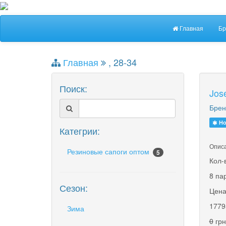
Главная
Бр
Главная
, 28-34
Поиск:
Jos
Брен
Но
Категрии:
Описа
Резиновые сапоги оптом
5
Кол-
8 па
Сезон:
Цена
1779
Зима
0
грн