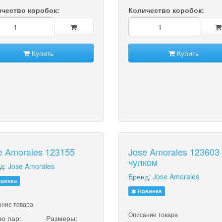
чество коробок:
Количество коробок:
Купить
Купить
e Amorales 123155
Jose Amorales 123603 
чулком
д:
Jose Amorales
Бренд:
Jose Amorales
винка
Новинка
ние товара
Описание товара
во пар:
Размеры: