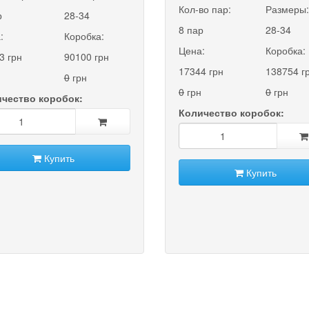
Кол-во пар:
Размеры
р
28-34
8 пар
28-34
:
Коробка:
Цена:
Коробка:
3 грн
90100 грн
17344 грн
138754 г
0
грн
0
грн
0
грн
чество коробок:
Количество коробок:
Купить
Купить
t)