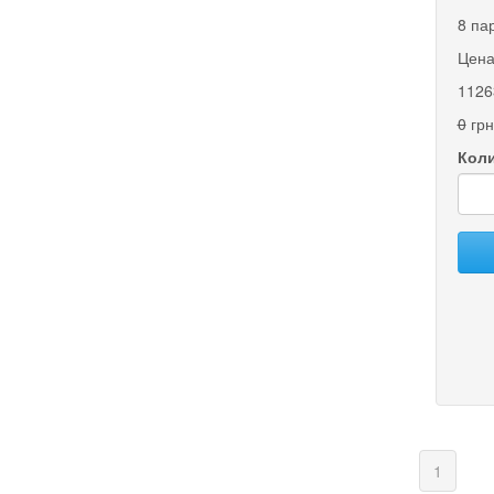
8 па
Цена
1126
0
грн
Коли
(curren
1