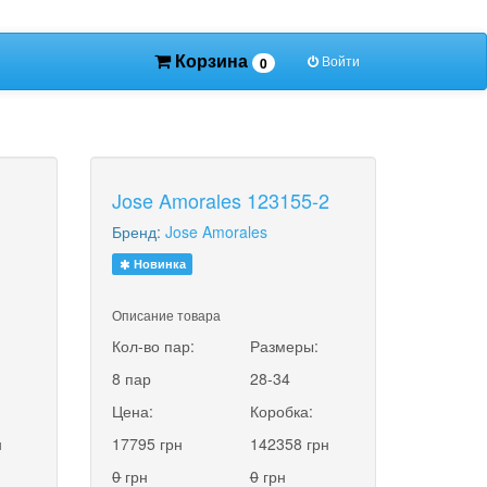
Корзина
Войти
0
Jose Amorales 123155-2
Бренд:
Jose Amorales
Новинка
Описание товара
:
Кол-во пар:
Размеры:
8 пар
28-34
Цена:
Коробка:
н
17795 грн
142358 грн
0
грн
0
грн