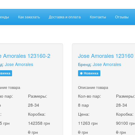
енды
Как заказать
Доставка и оплата
Контакты
Отзывы
e Amorales 123160-2
Jose Amorales 123160
д:
Jose Amorales
Бренд:
Jose Amorales
винка
Новинка
ние товара
Описание товара
во пар:
Размеры:
Кол-во пар:
Размеры
р
28-34
8 пар
28-34
:
Коробка:
Цена:
Коробка:
5 грн
142358 грн
11263 грн
90100 гр
0
грн
0
грн
0
грн