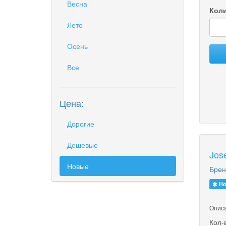
Весна
Коли
Лето
Осень
Все
Цена:
Дорогие
Дешевые
Jos
Новые
Брен
Но
Описа
Кол-