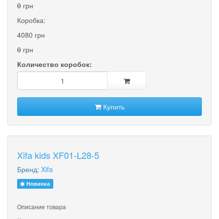
0
грн
Коробка:
4080 грн
0
грн
Количество коробок:
Купить
Xifa kids XF01-L28-5
Бренд:
Xifa
Новинка
Описание товара