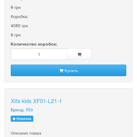
0
грн
Коробка:
4080 грн
0
грн
Количество коробок:
Купить
Xifa kids XF01-L21-1
Бренд:
Xifa
Новинка
Описание товара