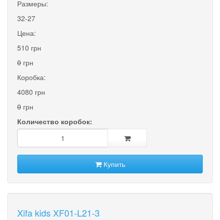
Размеры:
32-27
Цена:
510 грн
0
грн
Коробка:
4080 грн
0
грн
Количество коробок:
Купить
Xifa kids XF01-L21-3