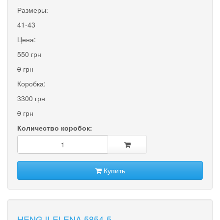
Размеры:
41-43
Цена:
550 грн
0
грн
Коробка:
3300 грн
0
грн
Количество коробок:
Купить
HENGJI-ELENA 5854-5