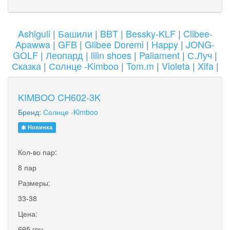
Ashiguli
|
Башили
|
BBT
|
Bessky-KLF
|
Clibee-
Apawwa
|
GFB
|
Glibee Doremi
|
Happy
|
JONG-
GOLF
|
Леопард
|
lilin shoes
|
Paliament
|
С.Луч
|
Сказка
|
Солнце -Kimboo
|
Tom.m
|
Violeta
|
Xifa
|
KIMBOO CH602-3K
Бренд:
Солнце -Kimboo
Новинка
Кол-во пар:
8 пар
Размеры:
33-38
Цена:
695 грн