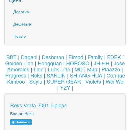
Дорогие
Дешевые
Новые
BBT
|
Dageni
|
Deshman
|
Elmod
|
Family
|
FDEK
|
Golden Lion
|
Hongquan
|
HOROSO
|
JH-ЯН
|
Jose
Amorales
|
Lion
|
Luck Line
|
MD
|
Мир
|
Plaazzo
|
Progress
|
Roks
|
SANLIN
|
SHIANG HUA
|
Солнце
-Kimboo
|
Soylu
|
SUPER GEAR
|
Violeta
|
Wei Wei
|
YZY
|
Roks Verta 2001 бірюза
Бренд:
Roks
Новинка