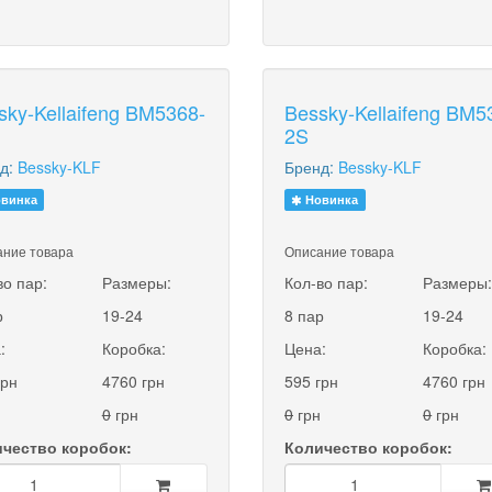
sky-Kellaifeng BM5368-
Bessky-Kellaifeng BM5
2S
д:
Bessky-KLF
Бренд:
Bessky-KLF
винка
Новинка
ние товара
Описание товара
во пар:
Размеры:
Кол-во пар:
Размеры
р
19-24
8 пар
19-24
:
Коробка:
Цена:
Коробка:
грн
4760 грн
595 грн
4760 грн
0
грн
0
грн
0
грн
чество коробок:
Количество коробок: