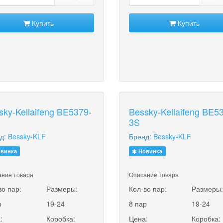
Купить
Купить
sky-Kellaifeng BE5379-
Bessky-Kellaifeng BE5
3S
д:
Bessky-KLF
Бренд:
Bessky-KLF
винка
Новинка
ние товара
Описание товара
во пар:
Размеры:
Кол-во пар:
Размеры
р
19-24
8 пар
19-24
:
Коробка:
Цена:
Коробка: