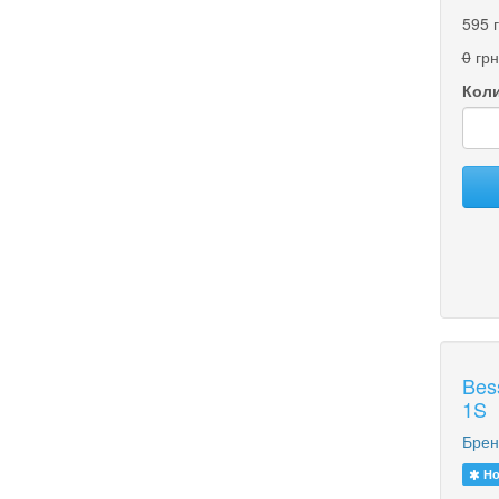
595 
0
грн
Коли
Bes
1S
Брен
Но