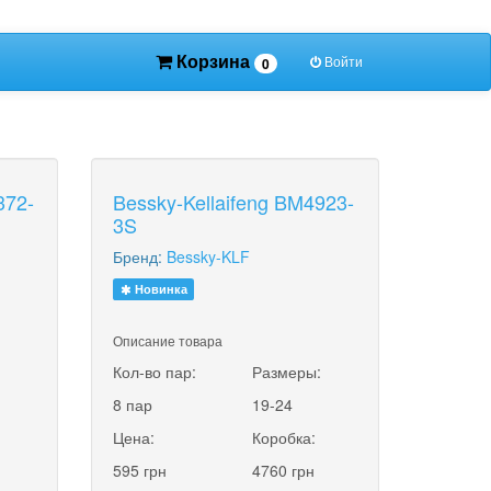
Корзина
Войти
0
372-
Bessky-Kellaifeng BM4923-
3S
Бренд:
Bessky-KLF
Новинка
Описание товара
:
Кол-во пар:
Размеры:
8 пар
19-24
Цена:
Коробка:
595 грн
4760 грн