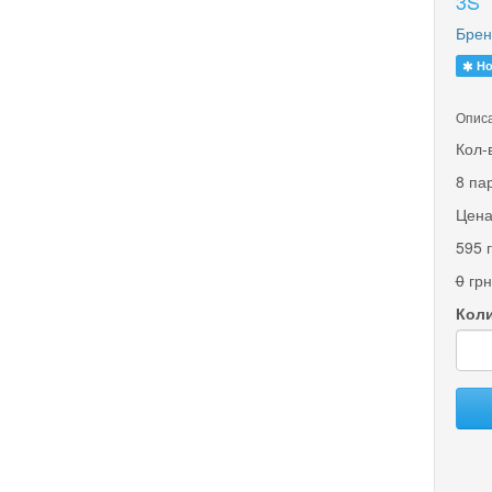
3S
Брен
Но
Описа
Кол-
8 па
Цена
595 
0
грн
Коли