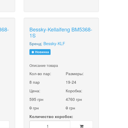
368-
Bessky-Kellaifeng BM5368-
1S
Бренд:
Bessky-KLF
Новинка
Описание товара
:
Кол-во пар:
Размеры:
8 пар
19-24
Цена:
Коробка:
595 грн
4760 грн
0
грн
0
грн
Количество коробок: