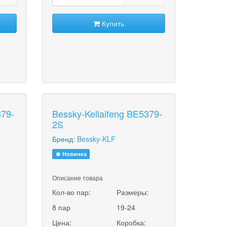
Купить
379-
Bessky-Kellaifeng BE5379-
2S
Бренд:
Bessky-KLF
Новинка
Описание товара
:
Кол-во пар:
Размеры:
8 пар
19-24
Цена:
Коробка: