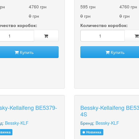
грн
4760 грн
595 грн
4760 грн
0
грн
0
грн
0
грн
чество коробок:
Количество коробок:
Купить
Купить
sky-Kellaifeng BE5379-
Bessky-Kellaifeng BE5
4S
д:
Bessky-KLF
Бренд:
Bessky-KLF
винка
Новинка