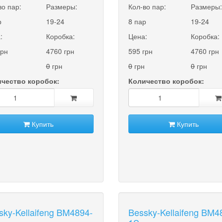
во пар:
Размеры:
Кол-во пар:
Размеры
р
19-24
8 пар
19-24
:
Коробка:
Цена:
Коробка:
грн
4760 грн
595 грн
4760 грн
0
грн
0
грн
0
грн
чество коробок:
Количество коробок:
Купить
Купить
sky-Kellaifeng BM4894-
Bessky-Kellaifeng BM4