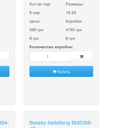
:
Кол-во пар:
Размеры:
8 пар
19-24
Цена:
Коробка:
595 грн
4760 грн
0
грн
0
грн
Количество коробок:
Купить
894-
Bessky-Kellaifeng BM5368-