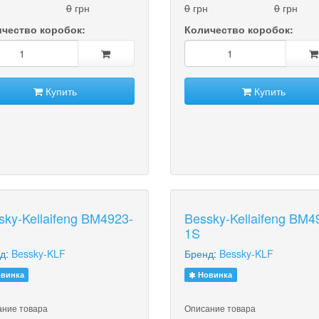
0
грн
0
грн
0
грн
чество коробок:
Количество коробок:
Купить
Купить
sky-Kellaifeng BM4923-
Bessky-Kellaifeng BM4
1S
д:
Bessky-KLF
Бренд:
Bessky-KLF
винка
Новинка
ние товара
Описание товара