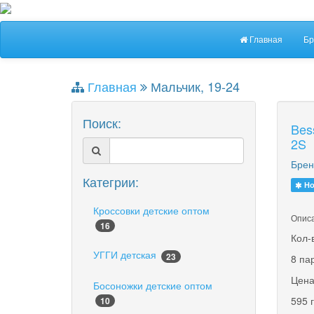
Главная
Бр
Главная
Мальчик, 19-24
Поиск:
Bes
2S
Брен
Категрии:
Но
Кроссовки детские оптом
Описа
16
Кол-
УГГИ детская
23
8 па
Цена
Босоножки детские оптом
595 
10