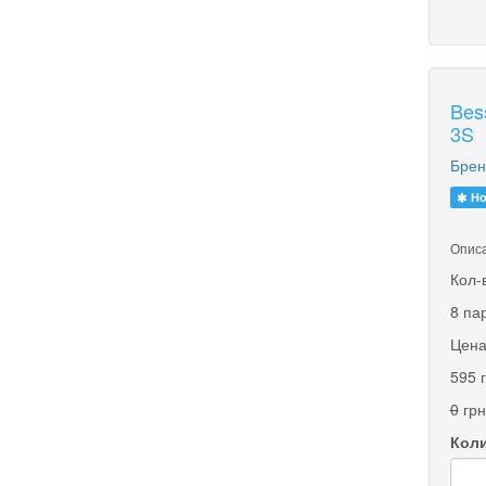
Bes
3S
Брен
Но
Описа
Кол-
8 па
Цена
595 
0
грн
Коли