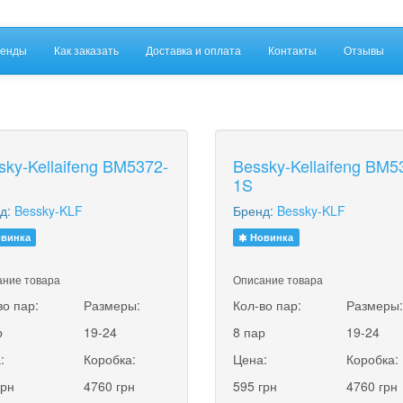
енды
Как заказать
Доставка и оплата
Контакты
Отзывы
sky-Kellaifeng BM5372-
Bessky-Kellaifeng BM5
1S
д:
Bessky-KLF
Бренд:
Bessky-KLF
винка
Новинка
ние товара
Описание товара
во пар:
Размеры:
Кол-во пар:
Размеры
р
19-24
8 пар
19-24
:
Коробка:
Цена:
Коробка:
грн
4760 грн
595 грн
4760 грн