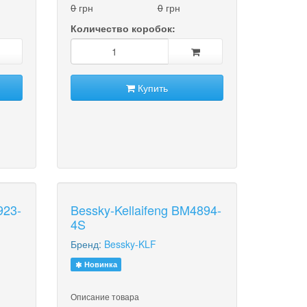
0
грн
0
грн
Количество коробок:
Купить
923-
Bessky-Kellaifeng BM4894-
4S
Бренд:
Bessky-KLF
Новинка
Описание товара