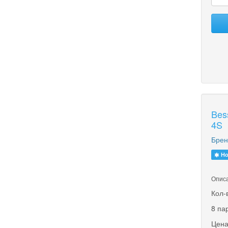
Bes
4S
Брен
Но
Описа
Кол-
8 па
Цена