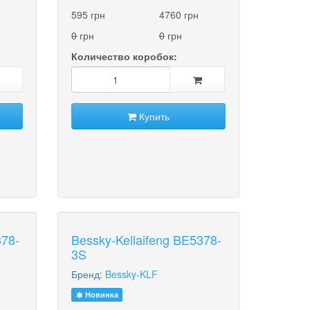
595 грн
4760 грн
0
грн
0
грн
Количество коробок:
Купить
378-
Bessky-Kellaifeng BE5378-
3S
Бренд:
Bessky-KLF
Новинка