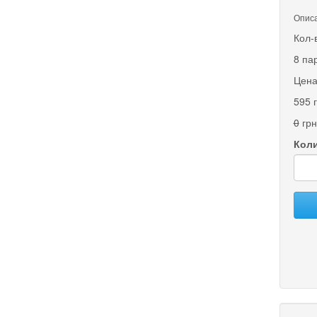
Описа
Кол-
8 па
Цена
595 
0
грн
Коли