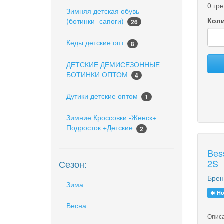
0
грн
Зимняя детская обувь
Коли
(ботинки -сапоги)
26
Кеды детские опт
8
ДЕТСКИЕ ДЕМИСЕЗОННЫЕ
БОТИНКИ ОПТОМ
4
Дутики детские оптом
1
Зимние Кроссовки -Женск+
Подросток +Детские
2
Bes
2S
Сезон:
Брен
Зима
Но
Весна
Описа