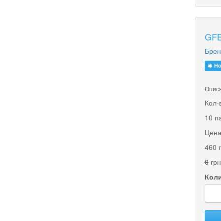
GFB
Брен
Но
Описа
Кол-
10 п
Цена
460 
0
грн
Коли