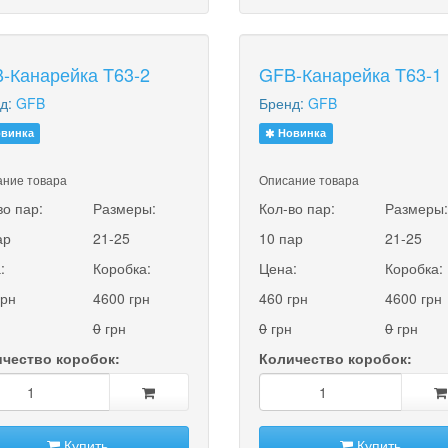
-Канарейка T63-2
GFB-Канарейка T63-1
д:
GFB
Бренд:
GFB
винка
Новинка
ние товара
Описание товара
во пар:
Размеры:
Кол-во пар:
Размеры
ар
21-25
10 пар
21-25
:
Коробка:
Цена:
Коробка:
грн
4600 грн
460 грн
4600 грн
0
грн
0
грн
0
грн
чество коробок:
Количество коробок:
Купить
Купить