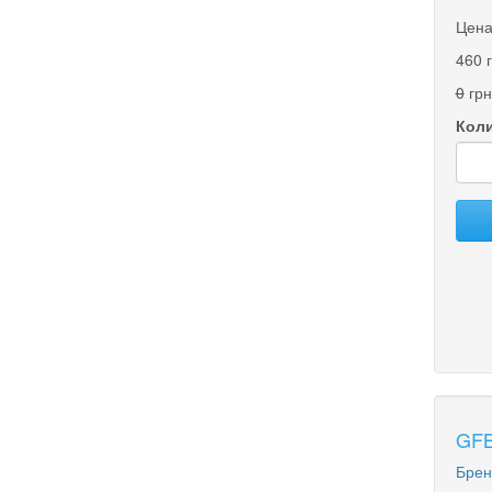
Цена
460 
0
грн
Коли
GFB
Брен