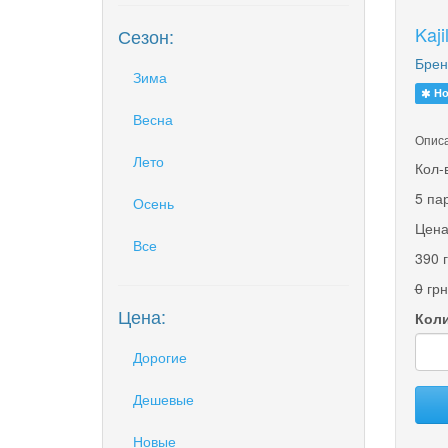
Kaj
Сезон:
Брен
Зима
Но
Весна
Описа
Лето
Кол-
5 па
Осень
Цена
Все
390 
0
грн
Цена:
Коли
Дорогие
Дешевые
Новые