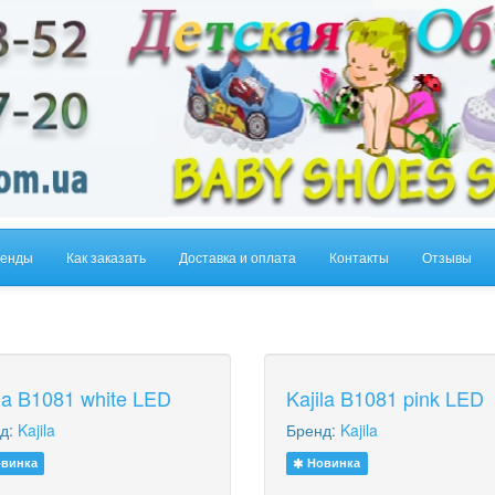
енды
Как заказать
Доставка и оплата
Контакты
Отзывы
ila B1081 white LED
Kajila B1081 pink LED
д:
Kajila
Бренд:
Kajila
винка
Новинка