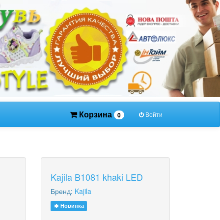
Корзина
Войти
0
Kajila B1081 khaki LED
Бренд:
Kajila
Новинка