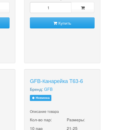
Купить
GFB-Канарейка T63-6
Бренд:
GFB
Новинка
Описание товара
:
Кол-во пар:
Размеры:
10 пар
21-25