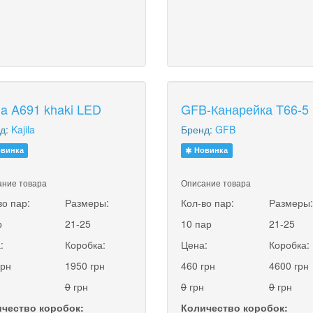
ila A691 khaki LED
GFB-Канарейка T66-5
д:
Kajila
Бренд:
GFB
винка
Новинка
ние товара
Описание товара
во пар:
Размеры:
Кол-во пар:
Размеры
р
21-25
10 пар
21-25
:
Коробка:
Цена:
Коробка:
грн
1950 грн
460 грн
4600 грн
0
грн
0
грн
0
грн
чество коробок:
Количество коробок: