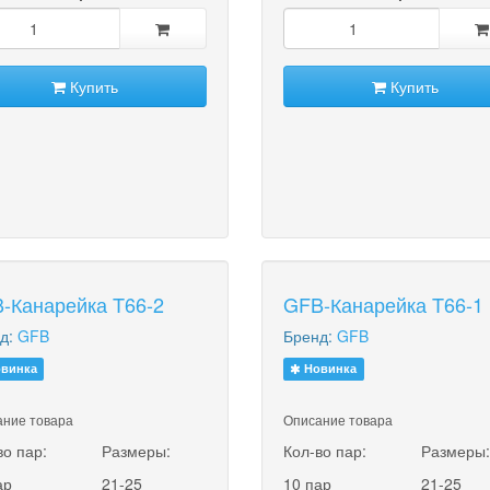
Купить
Купить
-Канарейка T66-2
GFB-Канарейка T66-1
д:
GFB
Бренд:
GFB
винка
Новинка
ние товара
Описание товара
во пар:
Размеры:
Кол-во пар:
Размеры
ар
21-25
10 пар
21-25