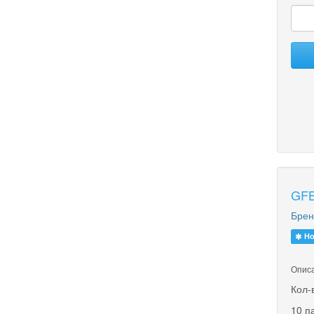
GFB
Брен
Но
Описа
Кол-
10 п