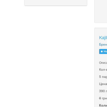
Kaj
Брен
Но
Описа
Кол-
5 па
Цена
390 
0
грн
Коли