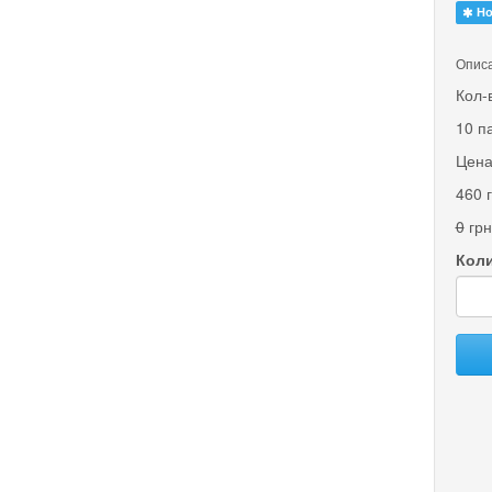
Но
Описа
Кол-
10 п
Цена
460 
0
грн
Коли