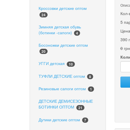
Описа
Кроссовки детские оптом
Кол-
24
5 па
Зимняя детская обувь
Цена
(ботинки -сапоги)
4
390 
Босоножки детские оптом
0
грн
20
Коли
УГГИ детская
10
ТУФЛИ ДЕТСКИЕ оптом
8
Резиновые сапоги оптом
1
ДЕТСКИЕ ДЕМИСЕЗОННЫЕ
БОТИНКИ ОПТОМ
21
Дутики детские оптом
7