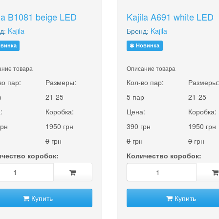
ila B1081 beige LED
Kajila A691 white LED
д:
Kajila
Бренд:
Kajila
винка
Новинка
ние товара
Описание товара
во пар:
Размеры:
Кол-во пар:
Размеры
р
21-25
5 пар
21-25
:
Коробка:
Цена:
Коробка:
грн
1950 грн
390 грн
1950 грн
0
грн
0
грн
0
грн
чество коробок:
Количество коробок:
Купить
Купить