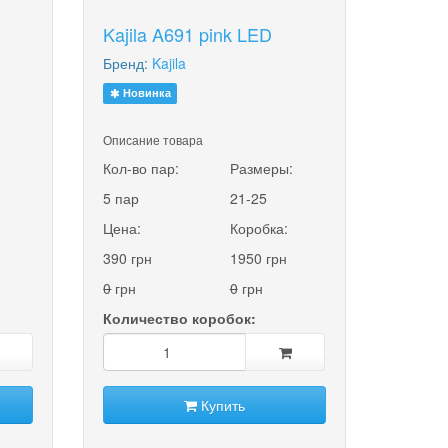
Kajila A691 pink LED
Бренд:
Kajila
Новинка
Описание товара
:
Кол-во пар:
Размеры:
5 пар
21-25
Цена:
Коробка:
390 грн
1950 грн
0
грн
0
грн
Количество коробок:
Купить