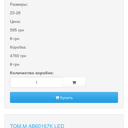
Размеры:
23-28
Цена:
595 грн
0
грн
Коробка:
4760 грн
0
грн
Количество коробок:
Купить
TOM.M AB60167K LED