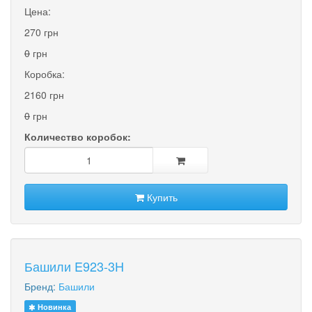
Цена:
270 грн
0
грн
Коробка:
2160 грн
0
грн
Количество коробок:
Купить
Башили E923-3H
Бренд:
Башили
Новинка