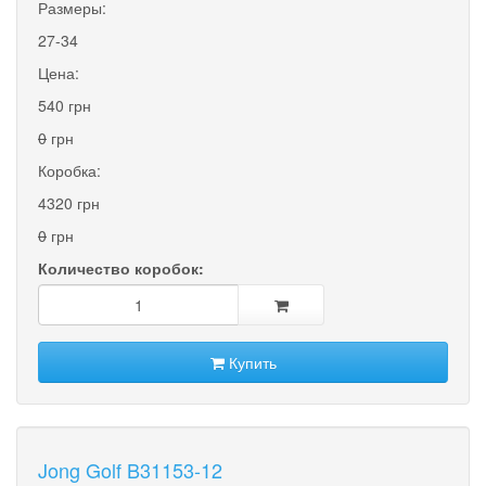
Размеры:
27-34
Цена:
540 грн
0
грн
Коробка:
4320 грн
0
грн
Количество коробок:
Купить
Jong Golf B31153-12