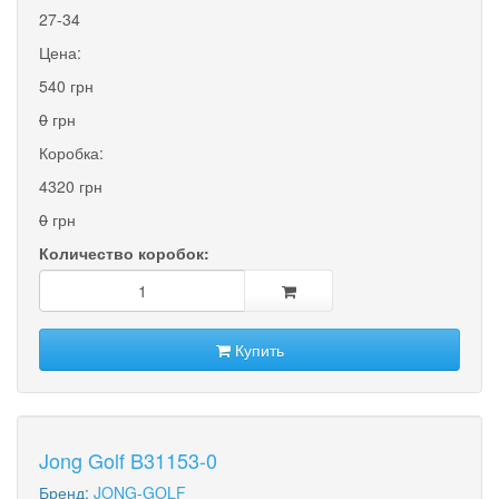
27-34
Цена:
540 грн
0
грн
Коробка:
4320 грн
0
грн
Количество коробок:
Купить
Jong Golf B31153-0
Бренд:
JONG-GOLF