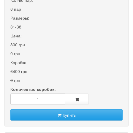
8 пар
Размеры:
31-38
Цена:
800 грн
0
грн
Коробка:
6400 грн
0
грн
Количество коробок:
Купить