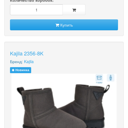
Количество коробок:
Купить
Kajila 2356-8K
Бренд:
Kajila
Новинка