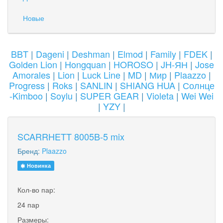
Новые
BBT
|
Dageni
|
Deshman
|
Elmod
|
Family
|
FDEK
|
Golden Lion
|
Hongquan
|
HOROSO
|
JH-ЯН
|
Jose
Amorales
|
Lion
|
Luck Line
|
MD
|
Мир
|
Plaazzo
|
Progress
|
Roks
|
SANLIN
|
SHIANG HUA
|
Солнце
-Kimboo
|
Soylu
|
SUPER GEAR
|
Violeta
|
Wei Wei
|
YZY
|
SCARRHETT 8005B-5 mix
Бренд:
Plaazzo
Новинка
Кол-во пар:
24 пар
Размеры: