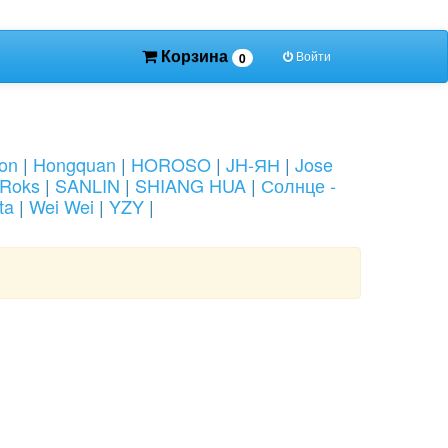
Корзина
Войти
0
ion
|
Hongquan
|
HOROSO
|
JH-ЯН
|
Jose
Roks
|
SANLIN
|
SHIANG HUA
|
Солнце -
ta
|
Wei Wei
|
YZY
|