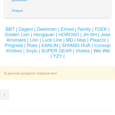
Новые
BBT
|
Dageni
|
Deshman
|
Elmod
|
Family
|
FDEK
|
Golden Lion
|
Hongquan
|
HOROSO
|
JH-ЯН
|
Jose
Amorales
|
Lion
|
Luck Line
|
MD
|
Мир
|
Plaazzo
|
Progress
|
Roks
|
SANLIN
|
SHIANG HUA
|
Солнце
-Kimboo
|
Soylu
|
SUPER GEAR
|
Violeta
|
Wei Wei
|
YZY
|
В данном разделе товаров нет!
(current)
1