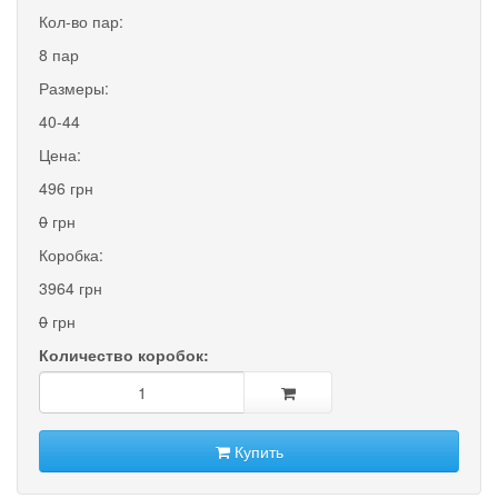
Кол-во пар:
8 пар
Размеры:
40-44
Цена:
496 грн
0
грн
Коробка:
3964 грн
0
грн
Количество коробок:
Купить