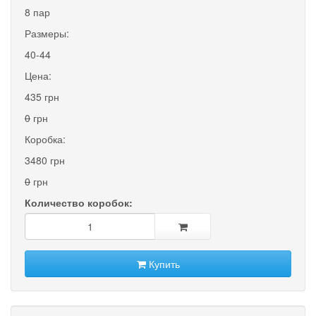
8 пар
Размеры:
40-44
Цена:
435 грн
0
грн
Коробка:
3480 грн
0
грн
Количество коробок:
Купить