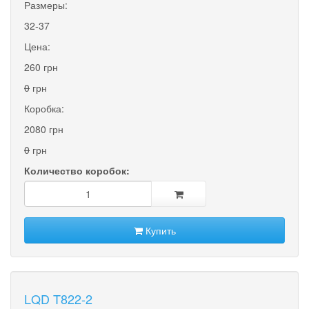
Размеры:
32-37
Цена:
260 грн
0
грн
Коробка:
2080 грн
0
грн
Количество коробок:
Купить
LQD T822-2