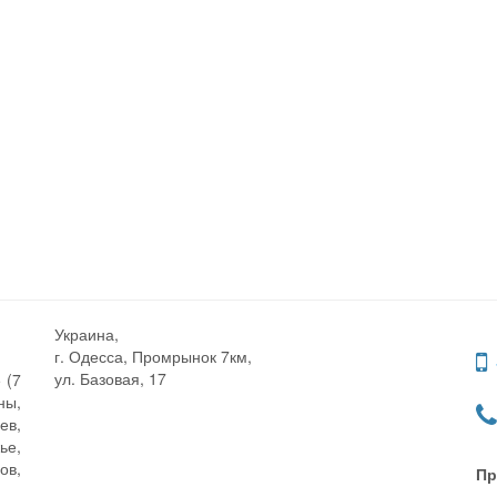
Украина,
г. Одесса, Промрынок 7км,
ул. Базовая, 17
 (7
ны,
ев,
ье,
ов,
Пр