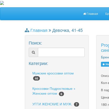
Главная
Бр
Главная
Девочка, 41-45
Поиск:
Pro
син
Брен
Категрии:
Но
Мужские кроссовки оптом
Описа
46
Кол-
Кроссовки Подростковые +
8 па
Женские оптом
6
Цена
УГГИ ЖЕНСКИЕ И МУЖ.
180 
7