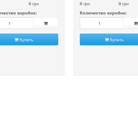
0
грн
0
грн
0
грн
чество коробок:
Количество коробок:
Купить
Купить
t)