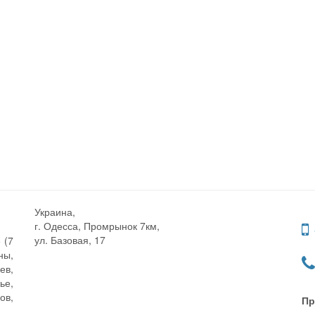
Украина,
г. Одесса, Промрынок 7км,
ул. Базовая, 17
 (7
ны,
ев,
ье,
ов,
Пр