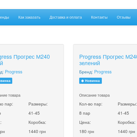
енды
Как заказать
Доставка и оплата
Контакты
Отзывы
gress Прогрес М240
Progress Прогрес М24
ій
зелений
д:
Progress
Бренд:
Progress
винка
Новинка
ние товара
Описание товара
во пар:
Размеры:
Кол-во пар:
Размеры
р
41-45
8 пар
41-45
:
Коробка:
Цена:
Коробка:
грн
1440 грн
180 грн
1440 грн